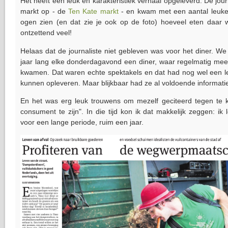
Het heeft een leuk en karakteristiek verhaal opgeleverd. De jou
markt op - de
Ten Kate markt
- en kwam met een aantal leuke 
ogen zien (en dat zie je ook op de foto) hoeveel eten daar 
ontzettend veel!
Helaas dat de journaliste niet gebleven was voor het diner. We
jaar lang elke donderdagavond een diner, waar regelmatig mee
kwamen. Dat waren echte spektakels en dat had nog wel een leu
kunnen opleveren. Maar blijkbaar had ze al voldoende informati
En het was erg leuk trouwens om mezelf geciteerd tegen te 
consument te zijn". In die tijd kon ik dat makkelijk zeggen: ik l
voor een lange periode, ruim een jaar.