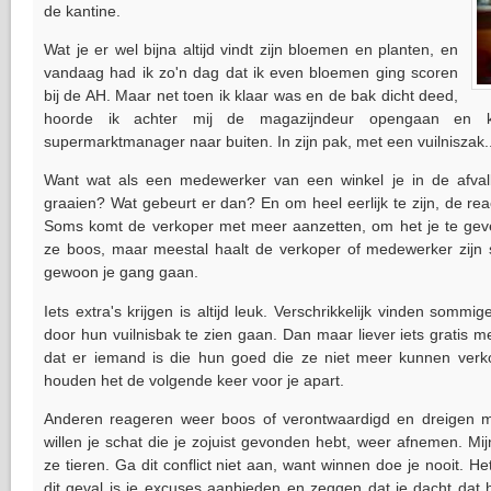
de kantine.
Wat je er wel bijna altijd vindt zijn bloemen en planten, en
vandaag had ik zo'n dag dat ik even bloemen ging scoren
bij de AH. Maar net toen ik klaar was en de bak dicht deed,
hoorde ik achter mij de magazijndeur opengaan e
supermarktmanager naar buiten. In zijn pak, met een vuilniszak.
Want wat als een medewerker van een winkel je in de afvalba
graaien? Wat gebeurt er dan? En om heel eerlijk te zijn, de reacti
Soms komt de verkoper met meer aanzetten, om het je te gev
ze boos, maar meestal haalt de verkoper of medewerker zijn s
gewoon je gang gaan.
Iets extra's krijgen is altijd leuk. Verschrikkelijk vinden somm
door hun vuilnisbak te zien gaan. Dan maar liever iets gratis mee
dat er iemand is die hun goed die ze niet meer kunnen verk
houden het de volgende keer voor je apart.
Anderen reageren weer boos of verontwaardigd en dreigen met
willen je schat die je zojuist gevonden hebt, weer afnemen. Mijn
ze tieren. Ga dit conflict niet aan, want winnen doe je nooit. H
dit geval is je excuses aanbieden en zeggen dat je dacht dat 