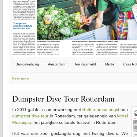
Dumpsterdiving
Amsterdam
Ten Katemarkt
Media
Casa Ro
Read more
about "Ik weiger een consument te zijn"
Dumpster Dive Tour Rotterdam
In 2011 gaf ik in samenwerking met
Rotterdamse oogst
een
dumpster dive tour
in Rotterdam, ter gelegenheid van
Motel
Mozaique
, het jaarlijkse culturele festival in Rotterdam.
Het was een zeer geslaagde dag met twintig divers. We