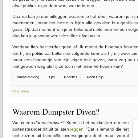
afval publiek eigendom was, van iedereen.
Daarna kan je dan uitleggen waarom je het doet, waarom je 'zijn af
meenemen, maar het beste in bijna alle gevallen is eigenlijk 
gaan. Op dat moment win je er helemaal niets mee en een vol
dag kan je gewoon weer dezelfde afvalbak in.
Vandaag liep het verder goed af. Ik mocht de bloemen houde
dat hij de politie zal bellen de volgende keer als hij mij weer z
maar een bloemetje van zijn eigen bak geven, want zeg nou ee
niet gewoon weg als hij ze toch niet meer verkopen kan?
Dumpsterdiving
Tips
Reacties
Albert Heijn
Read more
about Betrapt worden... Reacties van medewerkers of verkopers
Waarom Dumpster Diven?
Wat is een
dumpsterdiver
? Soms is het makkelijker om een
buitenstaander dit uit te laten
leggen
. "Dat is iemand die het
niet zozeer uit financiële overwegingen doet, maar vooral