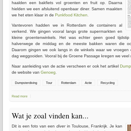
haalden een bakfiets vol groenten en fruit op. Daarna
hielden we een afsluitend openbaar diner. Samen maakten
we het eten klaar in de
Punkfood Kitchen
.
Vantevoren hadden we in Rotterdam de containers al
verkend. We gingen vooral langs grote supermarkten en
kleine groentenwinkels. Het was echter geen goed tijdst
halverwege de middag en de meeste bakken waren die och
Daarom gingen we ook langs in de winkels waar we vroegen 
dag weggooiden. Vooral bij de Groene Passage kregen we veel
Naar aanleiding van de actie verscheen er ook het artikel
Dumps
de website van
Genoeg
.
Dumpsterdiving
Tour
Rotterdam
Actie
Recycling
Read more
about Dumpster Dive Tour Rotterdam
Wat je zoal vinden kan...
Dit is een foto van een
diver
in Toulouse, Frankrijk. Je kan