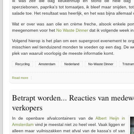
Ik was zelf die dag keukenhulp en stond de hele dag g
sperziebonen, paprika's tot tomaatjes, ik bleef maar snijden, t
salade toe. Het resultaat was heerlijk, en het was bijna allemaa
Wat er over was aan olie en crème freche, alsook enkele po
meegenomen voor het
No Waste Dinner
dat ik volgende week in
Volgend hierop is het plan om een supergroot evenement te org
misschien wel tienduizend monden te voeden op een dag. De w
plek van waaruit voorlopig de meeste informatie komt.
Recycling
Amsterdam
Nederland
No-Waste Dinner
Tristram
Read more
about Damn Food Waste - No Waste Dinner Amsterdam
Betrapt worden... Reacties van medew
verkopers
In de openbare afvalcontainers van de
Albert Heijn in
Amsterdam
vind je meestal niet zo heel veel. Vaak liggen er
alleen maar vuilniszakken met afval van de kassa's of van