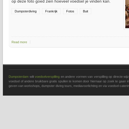
op deze foto goed zien hoeveel voedsel je vinden kan.
Dumpsterdiving
Frankrijk
Fotos
Buit
Read more
about Wat je zoal vinden kan...
Pages
Dumpsterdam
wilt
voedselverspilling
en andere vormen van verspilling op directe wi
voedsel of andere bruikbare gratis spullen te komen door hiernaar op zoek te gaan in 
geven van workshops, dumpster diving tours, mediavoorlichting en via voedsel-caterin