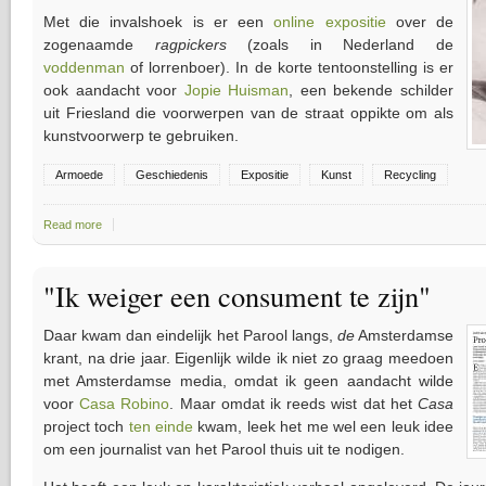
Met die invalshoek is er een
online expositie
over de
zogenaamde
ragpickers
(zoals in Nederland de
voddenman
of lorrenboer). In de korte tentoonstelling is er
ook aandacht voor
Jopie Huisman
, een bekende schilder
uit Friesland die voorwerpen van de straat oppikte om als
kunstvoorwerp te gebruiken.
Armoede
Geschiedenis
Expositie
Kunst
Recycling
Read more
about Online Expositie Recyclers
"Ik weiger een consument te zijn"
Daar kwam dan eindelijk het Parool langs,
de
Amsterdamse
krant, na drie jaar. Eigenlijk wilde ik niet zo graag meedoen
met Amsterdamse media, omdat ik geen aandacht wilde
voor
Casa Robino
. Maar omdat ik reeds wist dat het
Casa
project toch
ten einde
kwam, leek het me wel een leuk idee
om een journalist van het Parool thuis uit te nodigen.