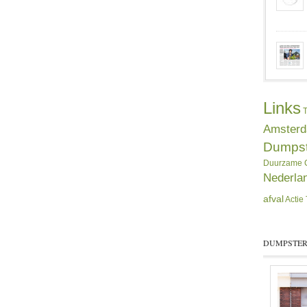
Links
T
Amster
Dumpst
Duurzame C
Nederla
afval
Actie
DUMPSTER