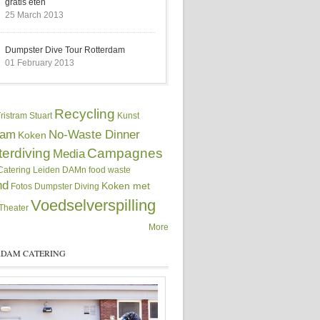
gratis eten
25 March 2013
Dumpster Dive Tour Rotterdam
01 February 2013
Recycling
ristram Stuart
Kunst
dam
No-Waste Dinner
Koken
erdiving
Campagnes
Media
atering
Leiden
DAMn food waste
nd
Koken met
Fotos
Dumpster Diving
Voedselverspilling
Theater
More
DAM CATERING