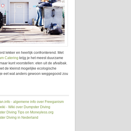
d lekker en heerlijk confronterend. Met
m Catering
krijg je het meest duurzame
maar kunt voorstellen: eten uit de afvalbak.
 met de kleinst mogelijke ecologische
: je eet wat anders gewoon weggegooid zou
an.info - algemene info over Freeganism
iki - Wiki over Dumpster Diving
ter Diving Tips on Moneyless.org
ter Diving in Nederland