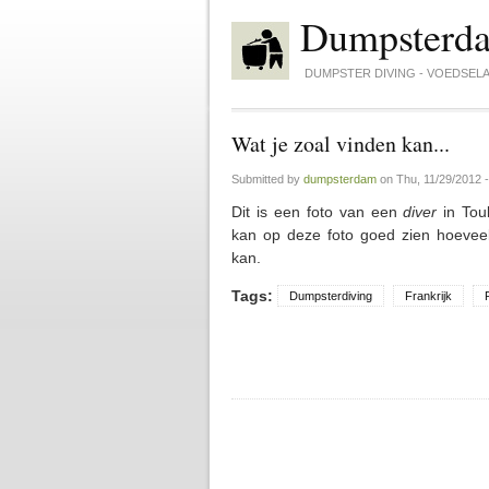
Skip to main content
Dumpsterd
DUMPSTER DIVING - VOEDSELA
Wat je zoal vinden kan...
Submitted by
dumpsterdam
on
Thu, 11/29/2012 -
Dit is een foto van een
diver
in Toul
kan op deze foto goed zien hoeveel
kan.
Tags:
Dumpsterdiving
Frankrijk