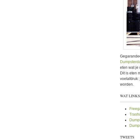
Gegarandeer
Dumpsterda
eten wat je 
Dit is eten
voetafdruk
worden.
WAT LINKS
Freeg
Trashw
Dumps
Dumps
TWEETS