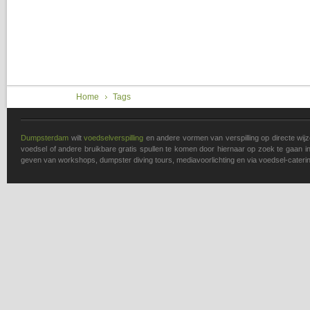
You are here
Home
Tags
Dumpsterdam
wilt
voedselverspilling
en andere vormen van verspilling op directe wi
voedsel of andere bruikbare gratis spullen te komen door hiernaar op zoek te gaan in 
geven van workshops, dumpster diving tours, mediavoorlichting en via voedsel-caterin