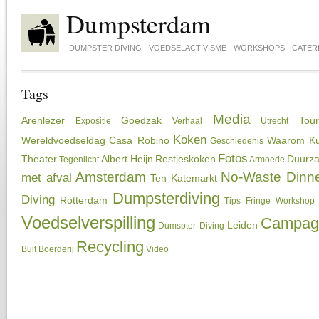
Skip to main content
Dumpsterdam
DUMPSTER DIVING - VOEDSELACTIVISME - WORKSHOPS - CATER
Tags
Media
Arenlezer
Goedzak
Tou
Expositie
Verhaal
Utrecht
Koken
Wereldvoedseldag
Casa Robino
Waarom
Ku
Geschiedenis
Fotos
Theater
Albert Heijn
Restjeskoken
Duurza
Tegenlicht
Armoede
Amsterdam
No-Waste Dinn
met afval
Ten Katemarkt
Dumpsterdiving
Diving
Rotterdam
Tips
Fringe
Workshop
Voedselverspilling
Campag
Leiden
Dumspter Diving
Recycling
Buit
Boerderij
Video