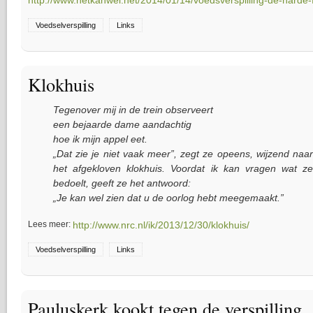
http://www.hetkanwel.net/2014/01/14/voedsverspilling-de-harde-f
Voedselverspilling
Links
Klokhuis
Tegenover mij in de trein observeert
een bejaarde dame aandachtig
hoe ik mijn appel eet.
„Dat zie je niet vaak meer”, zegt ze opeens, wijzend naar
het afgekloven klokhuis. Voordat ik kan vragen wat ze
bedoelt, geeft ze het antwoord:
„Je kan wel zien dat u de oorlog hebt meegemaakt.”
Lees meer:
http://www.nrc.nl/ik/2013/12/30/klokhuis/
Voedselverspilling
Links
Pauluskerk kookt tegen de verspilling