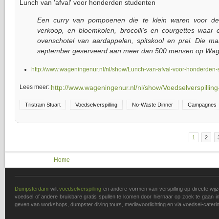
Lunch van 'afval' voor honderden studenten
Een curry van pompoenen die te klein waren voor de
verkoop, en bloemkolen, brocolli's en courgettes waar 
ovenschotel van aardappelen, spitskool en prei. Die ma
september geserveerd aan meer dan 500 mensen op Wa
http://www.wageningenur.nl/nl/show/Lunch-van-afval-voor-honderden-s
Lees meer:
http://www.wageningenur.nl/nl/show/Voedselverspilling
Tristram Stuart
Voedselverspilling
No-Waste Dinner
Campagnes
1
2
Pages
You are here
Home
Dumpsterdam
wilt
voedselverspilling
en andere vormen van verspilling op directe wi
voedsel of andere bruikbare gratis spullen te komen door hiernaar op zoek te gaan in 
geven van workshops, dumpster diving tours, mediavoorlichting en via voedsel-caterin