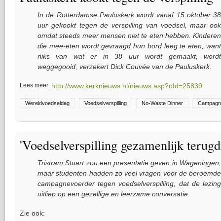
In de Rotterdamse Pauluskerk wordt vanaf 15 oktober 38
uur gekookt tegen de verspilling van voedsel, maar ook
omdat steeds meer mensen niet te eten hebben. Kinderen
die mee-eten wordt gevraagd hun bord leeg te eten, want
niks van wat er in 38 uur wordt gemaakt, wordt
weggegooid, verzekert Dick Couvée van de Pauluskerk.
Lees meer:
http://www.kerknieuws.nl/nieuws.asp?oId=25839
Wereldvoedseldag
Voedselverspilling
No-Waste Dinner
Campagn
'Voedselverspilling gezamenlijk terugd
Tristram Stuart zou een presentatie geven in Wageningen,
maar studenten hadden zo veel vragen voor de beroemde
campagnevoerder tegen voedselverspilling, dat de lezing
uitliep op een gezellige en leerzame conversatie.
Zie ook: