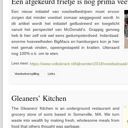
Een afgekeurd frietje is nog prima ve
Een nieuw initiatief van voedselbedrijven moet ervoor
zorgen dat minder voedsel zomaar weggegooid wordt. In
dit artikel wordt het initiatief geillustreerd en toegelicht
vanuit het perspectief van McDonald's. Grappig genoeg
heb ik hier zelf ook wel eens gedumpsterdived. Inderdaad:
enorme hoeveelheden BigMacs en hamburgers kon je hier
met gemak vinden, opeengestapeld in kratten. Uiteraard
nog 100% o.k. om te eten.
Lees meer:
https://www.volkskrant.nl/kijkverder/2018/voedselzaak/
Voedselverspilling
Links
Gleaners’ Kitchen
The Gleaners’ Kitchen is an underground restaurant and
grocery store of sorts based in Somerville, MA. We turn
waste into wealth by making fresh, wholesome meals from
food that others thought was garbage.