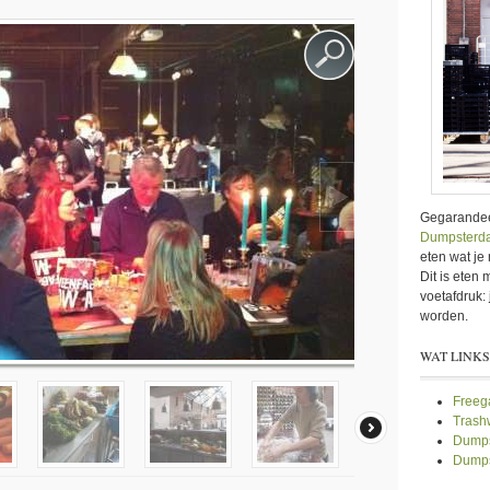
Gegarandeer
Dumpsterda
eten wat je 
Dit is eten
voetafdruk
worden.
WAT LINKS
Freeg
Trashw
Dumps
Dumps