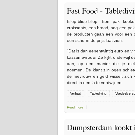
Fast Food - Tabledivi
Bliep-bliep-bliep. Een pak koek
croissants, een brood, nog een pak
de producten gaan een voor een o
een scherm de prijs laat zien.
“Dat is dan eenentwintig euro en vij
kassamevrouw. Ze kijkt onderwijl de
aan, op een manier die je niet
noemen. De klant zijn ogen schie
de mevrouw en geld wisselt zich
direct in een la te verdwijnen.
Verhaal
Tablediving
Voedselverspi
Read more
about Fast Food - Tablediving - Ver
Dumpsterdam kookt i