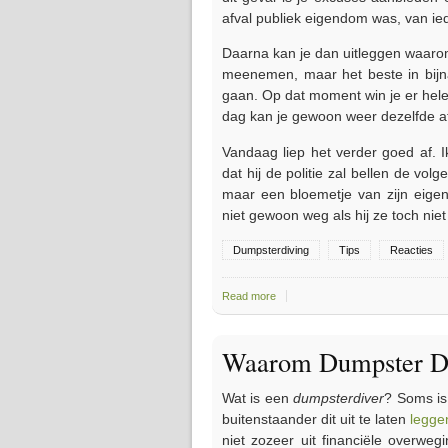
afval publiek eigendom was, van ie
Daarna kan je dan uitleggen waarom j
meenemen, maar het beste in bijna 
gaan. Op dat moment win je er hel
dag kan je gewoon weer dezelfde af
Vandaag liep het verder goed af.
dat hij de politie zal bellen de vol
maar een bloemetje van zijn eigen
niet gewoon weg als hij ze toch ni
Dumpsterdiving
Tips
Reacties
Read more
about Betrapt worden... Reacties 
Waarom Dumpster D
Wat is een
dumpsterdiver
? Soms is
buitenstaander dit uit te laten
legge
niet zozeer uit financiële overweg