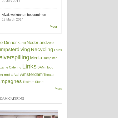
29 July 2014
Afval: we kúnnen het opruimen
13 March 2014
Meer
e Dinner
Nederland
Kunst
Actie
mpsterdiving
Recycling
Fotos
lverspilling
Media
Dumpster
Links
zame Catering
DAMn food
Amsterdam
n met afval
Theater
ampagnes
Tristram Stuart
More
DAM CATERING