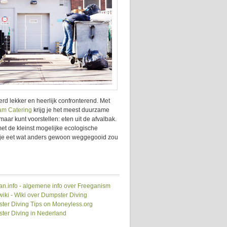
d lekker en heerlijk confronterend. Met
m Catering
krijg je het meest duurzame
maar kunt voorstellen: eten uit de afvalbak.
 met de kleinst mogelijke ecologische
: je eet wat anders gewoon weggegooid zou
an.info - algemene info over Freeganism
iki - Wiki over Dumpster Diving
ter Diving Tips on Moneyless.org
ter Diving in Nederland