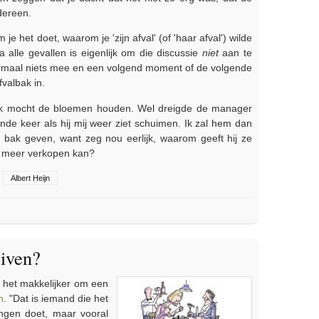
dereen.
e het doet, waarom je 'zijn afval' (of 'haar afval') wilde
alle gevallen is eigenlijk om die discussie
niet
aan te
emaal niets mee en een volgend moment of de volgende
valbak in.
 Ik mocht de bloemen houden. Wel dreigde de manager
gende keer als hij mij weer ziet schuimen. Ik zal hem dan
 bak geven, want zeg nou eerlijk, waarom geeft hij ze
et meer verkopen kan?
Albert Heijn
van medewerkers of verkopers
iven?
 het makkelijker om een
n
. "Dat is iemand die het
ingen doet, maar vooral