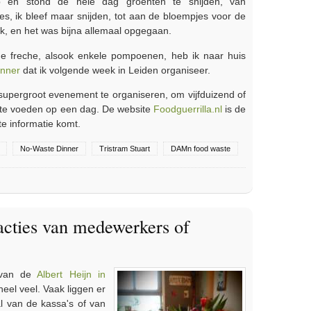
p en stond de hele dag groenten te snijden, van
es, ik bleef maar snijden, tot aan de bloempjes voor de
ijk, en het was bijna allemaal opgegaan.
e freche, alsook enkele pompoenen, heb ik naar huis
inner
dat ik volgende week in Leiden organiseer.
supergroot evenement te organiseren, om vijfduizend of
 te voeden op een dag. De website
Foodguerrilla.nl
is de
e informatie komt.
No-Waste Dinner
Tristram Stuart
DAMn food waste
te Dinner Amsterdam
acties van medewerkers of
s van de
Albert Heijn in
heel veel. Vaak liggen er
l van de kassa's of van