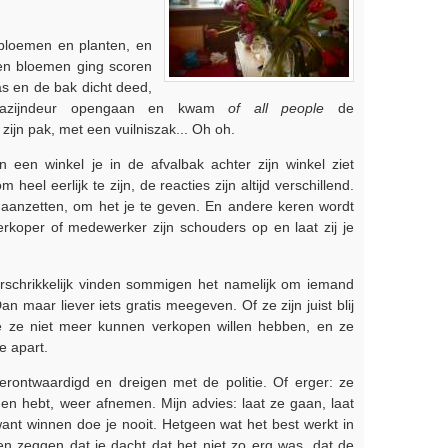
jn bloemen en planten, en
ven bloemen ging scoren
as en de bak dicht deed,
gazijndeur opengaan en kwam
of all people
de
ijn pak, met een vuilniszak... Oh oh.
een winkel je in de afvalbak achter zijn winkel ziet
eel eerlijk te zijn, de reacties zijn altijd verschillend.
anzetten, om het je te geven. En andere keren wordt
rkoper of medewerker zijn schouders op en laat zij je
. Verschrikkelijk vinden sommigen het namelijk om iemand
n maar liever iets gratis meegeven. Of ze zijn juist blij
e ze niet meer kunnen verkopen willen hebben, en ze
e apart.
rontwaardigd en dreigen met de politie. Of erger: ze
nden hebt, weer afnemen. Mijn advies: laat ze gaan, laat
, want winnen doe je nooit. Hetgeen wat het best werkt in
en zeggen dat je dacht dat het niet zo erg was, dat de