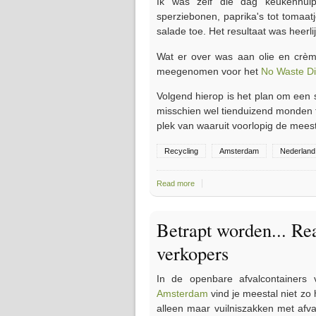
Ik was zelf die dag keukenhul
sperziebonen, paprika's tot tomaatj
salade toe. Het resultaat was heerl
Wat er over was aan olie en crèm
meegenomen voor het
No Waste D
Volgend hierop is het plan om een 
misschien wel tienduizend monden
plek van waaruit voorlopig de meest
Recycling
Amsterdam
Nederland
Read more
about Damn Food Waste - No Was
Betrapt worden... Re
verkopers
In de openbare afvalcontainer
Amsterdam
vind je meestal niet zo 
alleen maar vuilniszakken met afva