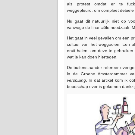
als protest omdat er te fuck
weggepleurd, om compleet debiele
Nu gaat dit natuurlijk niet op vo
vanwege de financiële noodzaak. Ma
Het gaat in veel gevallen om een pro
cultuur van het weggooien. Een a
eruit halen, om deze te gebruiken
wat je kan doen hiertegen.
De buitenstaander refereer overigen
in de Groene Amsterdammer van
verspilling
. In dat artikel kom ik 
boodschap over is gekomen dankzij d