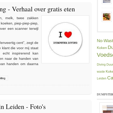
ng - Verhaal over gratis eten
en, melk, twee zakken
 koeken, piep-piep-piep,
ver een scanner terwijl
No-Wast
fenveertig cent”, zegt de
Du
Koken
 klant die voor mij staat
 echt inspirerend kan
Voedse
ten naar de handen van
 van handen om daarna
Diving
Duur
Koke
waste
C
lling
Leiden
haal over gratis eten
DUMPSTER
n Leiden - Foto's