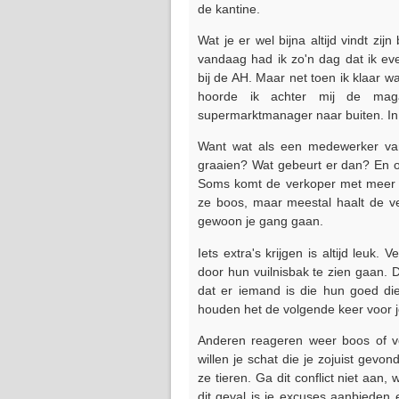
de kantine.
Wat je er wel bijna altijd vindt zi
vandaag had ik zo'n dag dat ik e
bij de AH. Maar net toen ik klaar w
hoorde ik achter mij de ma
supermarktmanager naar buiten. In z
Want wat als een medewerker van 
graaien? Wat gebeurt er dan? En om h
Soms komt de verkoper met meer a
ze boos, maar meestal haalt de ve
gewoon je gang gaan.
Iets extra's krijgen is altijd leuk
door hun vuilnisbak te zien gaan. Da
dat er iemand is die hun goed di
houden het de volgende keer voor j
Anderen reageren weer boos of ve
willen je schat die je zojuist gevo
ze tieren. Ga dit conflict niet aan
dit geval is je excuses aanbieden 