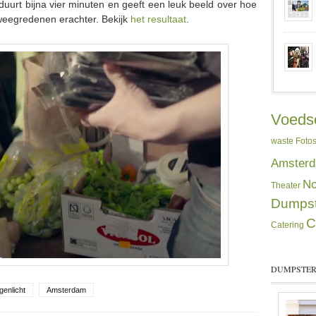
duurt bijna vier minuten en geeft een leuk beeld over hoe
weegredenen erachter. Bekijk
het resultaat
.
Voedse
waste
Foto
Amster
No
Theater
Dumpst
C
Catering
DUMPSTER
genlicht
Amsterdam