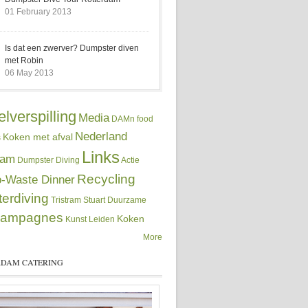
01 February 2013
Is dat een zwerver? Dumpster diven
met Robin
06 May 2013
lverspilling
Media
DAMn food
Nederland
Koken met afval
s
Links
dam
Dumpster Diving
Actie
Recycling
-Waste Dinner
erdiving
Tristram Stuart
Duurzame
ampagnes
Koken
Kunst
Leiden
More
DAM CATERING