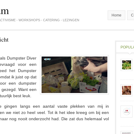
am
Home
C
CTIVISME - WORKSHOPS - CATERING - LEZINGEN
icht
POPUL
 als Dumpster Diver
evraagd voor een
 deed het Dumpster
mdat ik juist op dat
oor een dumpster
ja gezegd. Want een
urlijk best leuk.
e gingen langs een aantal vaste plekken van mij in
we niet zo heel veel. Tot ik het idee kreeg om bij een
maar nog nooit onderzocht had. Die zat dus helemaal vol