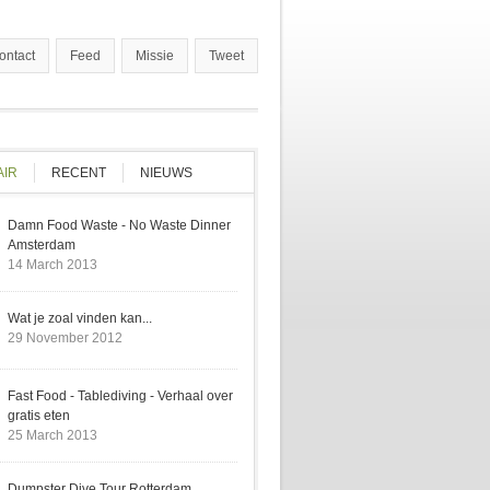
ontact
Feed
Missie
Tweet
AIR
(ACTIVE TAB)
RECENT
NIEUWS
Damn Food Waste - No Waste Dinner
Amsterdam
14 March 2013
Wat je zoal vinden kan...
29 November 2012
Fast Food - Tablediving - Verhaal over
gratis eten
25 March 2013
Dumpster Dive Tour Rotterdam