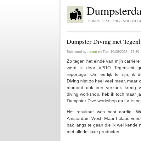
Skip to main content
Dumpsterd
DUMPSTER DIVING - VOEDSELA
Dumpster Diving met Tegenl
Submitted by
robino
on
Tue, 10/08/2013 - 17:30
Zo tegen het einde van mijn carrière
werd ik door VPRO Tegenlicht g
reportage. Om eerlijk te zijn, ik
Diving niet zo heel veel meer, maar o
moment ook een verzoek kreeg v
diving workshop, heb ik toch maar 
Dumpster Dive workshop op t.v. is natu
Het resultaat was best aardig. W
Amsterdam West. Maar helaas vonden 
bak langs te gaan die ik wel kende 
met allerlei luxe producten.