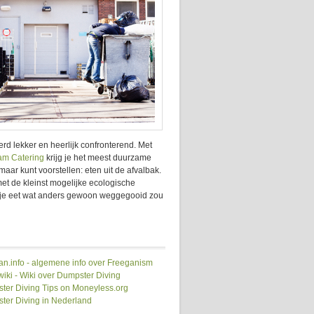
d lekker en heerlijk confronterend. Met
m Catering
krijg je het meest duurzame
maar kunt voorstellen: eten uit de afvalbak.
 met de kleinst mogelijke ecologische
: je eet wat anders gewoon weggegooid zou
an.info - algemene info over Freeganism
iki - Wiki over Dumpster Diving
ter Diving Tips on Moneyless.org
ter Diving in Nederland