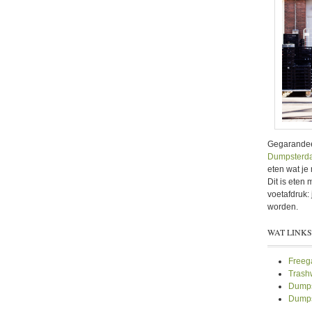
Gegarandeer
Dumpsterda
eten wat je 
Dit is eten
voetafdruk
worden.
WAT LINKS
Freeg
Trashw
Dumps
Dumps