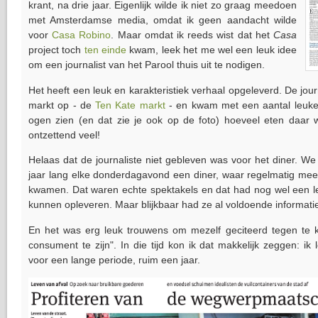
krant, na drie jaar. Eigenlijk wilde ik niet zo graag meedoen
met Amsterdamse media, omdat ik geen aandacht wilde
voor
Casa Robino
. Maar omdat ik reeds wist dat het
Casa
project toch
ten einde
kwam, leek het me wel een leuk idee
om een journalist van het Parool thuis uit te nodigen.
Het heeft een leuk en karakteristiek verhaal opgeleverd. De jou
markt op - de
Ten Kate markt
- en kwam met een aantal leuke 
ogen zien (en dat zie je ook op de foto) hoeveel eten daar 
ontzettend veel!
Helaas dat de journaliste niet gebleven was voor het diner. We
jaar lang elke donderdagavond een diner, waar regelmatig mee
kwamen. Dat waren echte spektakels en dat had nog wel een leu
kunnen opleveren. Maar blijkbaar had ze al voldoende informati
En het was erg leuk trouwens om mezelf geciteerd tegen te 
consument te zijn". In die tijd kon ik dat makkelijk zeggen: ik l
voor een lange periode, ruim een jaar.