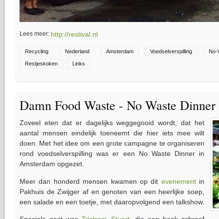
Lees meer:
http://restival.nl
Recycling
Nederland
Amsterdam
Voedselverspilling
No-
Restjeskoken
Links
Damn Food Waste - No Waste Dinne
Zoveel eten dat er dagelijks weggegooid wordt, dat het
aantal mensen eindelijk toeneemt die hier iets mee wilt
doen. Met het idee om een grote campagne te organiseren
rond voedselverspilling was er een No Waste Dinner in
Amsterdam opgezet.
Meer dan honderd mensen kwamen op dit
evenement
in
Pakhuis de Zwijger af en genoten van een heerlijke soep,
een salade en een toetje, met daaropvolgend een talkshow.
Speciale gast was
Tristram Stuart
, die een boek schreef