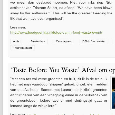
we meer dan geslaagd noemen. Niet voor niks riep Niki,
assistent van Tristram Stuart, na afloop: “We have been blown
away by this enthusiasm! This will be the greatest Feeding the
5K that we have ever organised’.
Lees meer:
http://www.foodguerrilla.nl/fotos-damn-food-waste-event/
Actie
Amsterdam
Campagnes
DAMn food waste
Tristram Stuart
‘Taste Before You Waste’ Afval om op
"Met een tas vol verse groenten en fruit, zit ik in de trein. Ik
heb net mijn vuurdoop ‘skippen’ gehad, ofwel: eten redden
van de afvalhoop. Samen met Luana heb ik kilo’s groenten
en fruit gered van een vroegtijdig einde in de vuilnisbak van
de groenteboer. Iedere avond rond sluitingstijd gaat er
iemand langs de winkeliers."
Lees meer: