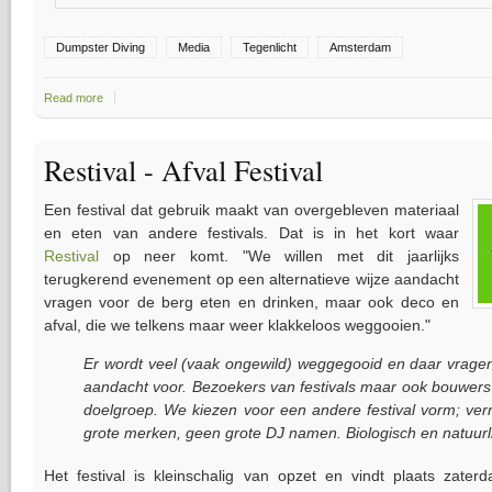
Dumpster Diving
Media
Tegenlicht
Amsterdam
Read more
about Dumpster Diving met Tegenlicht
Restival - Afval Festival
Een festival dat gebruik maakt van overgebleven materiaal
en eten van andere festivals. Dat is in het kort waar
Restival
op neer komt. "We willen met dit jaarlijks
terugkerend evenement op een alternatieve wijze aandacht
vragen voor de berg eten en drinken, maar ook deco en
afval, die we telkens maar weer klakkeloos weggooien."
Er wordt veel (vaak ongewild) weggegooid en daar vragen
aandacht voor. Bezoekers van festivals maar ook bouwers 
doelgroep. We kiezen voor een andere festival vorm; ve
grote merken, geen grote DJ namen. Biologisch en natuurli
Het festival is kleinschalig van opzet en vindt plaats zate