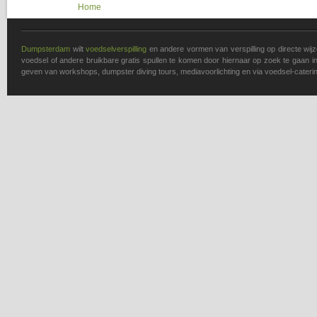
You are here
Home
Dumpsterdam
wilt
voedselverspilling
en andere vormen van verspilling op directe wi
voedsel of andere bruikbare gratis spullen te komen door hiernaar op zoek te gaan in 
geven van workshops, dumpster diving tours, mediavoorlichting en via voedsel-caterin