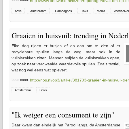
http://www.oneworld.nl/lezen/reportage/afval-om-op-te
Actie
Amsterdam
Campagnes
Links
Media
Voedselvers
Graaien in huisvuil: trending in Neder
Elke dag rijden er busjes af en aan om te zien of er
recyclebare spullen langs de weg, maar ook ín de
vuilniszakken zitten. Mensen snijden de vuilniszakken open,
op zoek naar verdwaalde waardevolle spullen. Zoals textiel,
wat nog wel eens wat oplevert.
Lees meer:
http://nos.nl/op3/artikel/381793-graaien-in-huisvuil-tre
Amsterdam
Links
"Ik weiger een consument te zijn"
Daar kwam dan eindelijk het Parool langs,
de
Amsterdamse