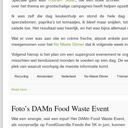
over het thema en grootschalige campagnes heeft helpen opzet
Ik was zelf die dag keukenhulp en stond de hele dag g
sperziebonen, paprika's tot tomaatjes, ik bleef maar snijden, t
salade toe. Het resultaat was heerlijk, en het was bijna allemaa
Wat er over was aan olie en crème freche, alsook enkele po
meegenomen voor het
No Waste Dinner
dat ik volgende week in
Volgend hierop is het plan om een supergroot evenement te org
misschien wel tienduizend monden te voeden op een dag. De w
plek van waaruit voorlopig de meeste informatie komt.
Recycling
Amsterdam
Nederland
No-Waste Dinner
Tristram
Read more
about Damn Food Waste - No Waste Dinner Amsterdam
Foto’s DAMn Food Waste Event
Wat een energie, wat een input! Het DAMn Food Waste Event,
als voorproefje op FoodGuerrilla Feeds the 5K in juni, kunnen