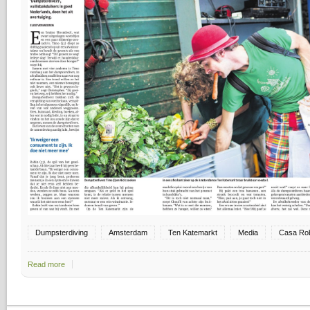
Dumpsterdiving
Amsterdam
Ten Katemarkt
Media
Casa Ro
Read more
about "Ik weiger een consument te zijn"