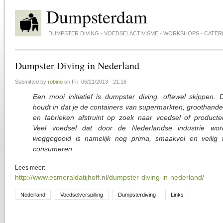
Skip to main content
Dumpsterdam
DUMPSTER DIVING - VOEDSELACTIVISME - WORKSHOPS - CATER
Dumpster Diving in Nederland
Submitted by
robino
on
Fri, 06/21/2013 - 21:16
Een mooi initiatief is dumpster diving, oftewel skippen. D
houdt in dat je de containers van supermarkten, groothande
en fabrieken afstruint op zoek naar voedsel of producte
Veel voedsel dat door de Nederlandse industrie wor
weggegooid is namelijk nog prima, smaakvol en veilig 
consumeren
Lees meer:
http://www.esmeraldatijhoff.nl/dumpster-diving-in-nederland/
Nederland
Voedselverspilling
Dumpsterdiving
Links