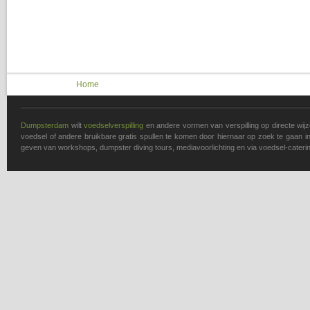
You are here
Home
Dumpsterdam
wilt
voedselverspilling
en andere vormen van verspilling op directe wi
voedsel of andere bruikbare gratis spullen te komen door hiernaar op zoek te gaan in 
geven van workshops, dumpster diving tours, mediavoorlichting en via voedsel-caterin