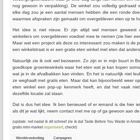
nog gewoon in verpakking). De winkel zou volledig gedraaid wo
elke dag zou je een aantal mensen hebben die een ronde doen
waarmee afspraken zijn gemaakt om overgebleven eten op te ha
Het idee is niet nieuw. Er zijn altijd wel mensen gewees
winkeliers om overgebleven voedsel mee te nemen (zie hier e
Maar wat een project als deze zo interessant zou maken is de p
een winkelstraat is er een gratis eten winkel met eten dat ander
Natuurlijk zie ik ook wel bezwaren. Zo zijn er in mijn buurt i
goedkope groentewinkels waar het eten wat je kan kopen soms d
wat je in de afvalbakken kan vinden. En het is natuurlijk niet leu
ze weghaalt met gratis eten. Maar dat kan bijvoorbeeld weer op
eten winkel een pop-up kenmerk heeft, en dat het vaak ni
dezelfde locatie zal staan.
Dat is dus het idee. Ik ben benieuwd of er iemand is die hier ie
als dit je wat lijkt, neem contact met me op of ga gewoon aan de
(update: net nadat ik dit schreef zie ik dat Taste Before You Waste in A
gratis mini-market
organiseert
, check!)
Wereldvoedseldag
Campagnes