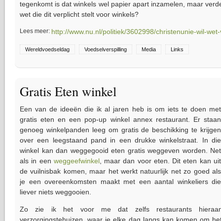
tegenkomt is dat winkels wel papier apart inzamelen, maar verd
wet die dit verplicht stelt voor winkels?
Lees meer:
http://www.nu.nl/politiek/3602998/christenunie-wil-wet-v
Wereldvoedseldag
Voedselverspilling
Media
Links
Gratis Eten winkel
Een van de ideeën die ik al jaren heb is om iets te doen met
gratis eten en een pop-up winkel annex restaurant. Er staan
genoeg winkelpanden leeg om gratis de beschikking te krijgen
over een leegstaand pand in een drukke winkelstraat. In die
winkel kan dan weggegooid eten gratis weggeven worden. Net
als in een
weggeefwinkel
, maar dan voor eten. Dit eten kan ui
de vuilnisbak komen, maar het werkt natuurlijk net zo goed als
je een overeenkomsten maakt met een aantal winkeliers die
liever niets weggooien.
Zo zie ik het voor me dat zelfs restaurants hiera
verzorgingstehuizen, waar je elke dag langs kan komen om he