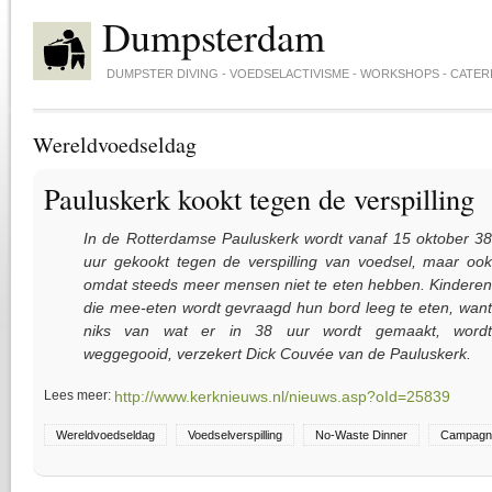
Skip to main content
Dumpsterdam
DUMPSTER DIVING - VOEDSELACTIVISME - WORKSHOPS - CATER
Wereldvoedseldag
Pauluskerk kookt tegen de verspilling
In de Rotterdamse Pauluskerk wordt vanaf 15 oktober 38
uur gekookt tegen de verspilling van voedsel, maar ook
omdat steeds meer mensen niet te eten hebben. Kinderen
die mee-eten wordt gevraagd hun bord leeg te eten, want
niks van wat er in 38 uur wordt gemaakt, wordt
weggegooid, verzekert Dick Couvée van de Pauluskerk.
Lees meer:
http://www.kerknieuws.nl/nieuws.asp?oId=25839
Wereldvoedseldag
Voedselverspilling
No-Waste Dinner
Campagn