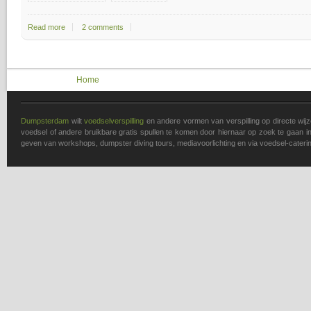
Read more
about Gratis Eten winkel
2 comments
You are here
Home
Dumpsterdam
wilt
voedselverspilling
en andere vormen van verspilling op directe wi
voedsel of andere bruikbare gratis spullen te komen door hiernaar op zoek te gaan in 
geven van workshops, dumpster diving tours, mediavoorlichting en via voedsel-caterin