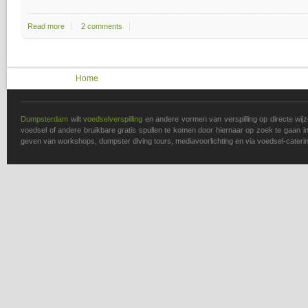
Read more
about Koken met Afval: Trashy Treats in het Theater
2 comments
You are here
Home
Dumpsterdam
wilt
voedselverspilling
en andere vormen van verspilling op directe wi
voedsel of andere bruikbare gratis spullen te komen door hiernaar op zoek te gaan in 
geven van workshops, dumpster diving tours, mediavoorlichting en via voedsel-caterin