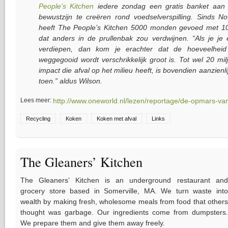
People’s Kitchen
iedere zondag een gratis banket aan 
bewustzijn te creëren rond voedselverspilling. Sinds 
heeft The People’s Kitchen 5000 monden gevoed met 10
dat anders in de prullenbak zou verdwijnen. “Als je je
verdiepen, dan kom je erachter dat de hoeveelheid
weggegooid wordt verschrikkelijk groot is. Tot wel 20 mi
impact die afval op het milieu heeft, is bovendien aanzienli
toen.” aldus Wilson.
Lees meer:
http://www.oneworld.nl/lezen/reportage/de-opmars-va
Recycling
Koken
Koken met afval
Links
The Gleaners’ Kitchen
The Gleaners’ Kitchen is an underground restaurant and
grocery store based in Somerville, MA. We turn waste into
wealth by making fresh, wholesome meals from food that others
thought was garbage. Our ingredients come from dumpsters.
We prepare them and give them away freely.