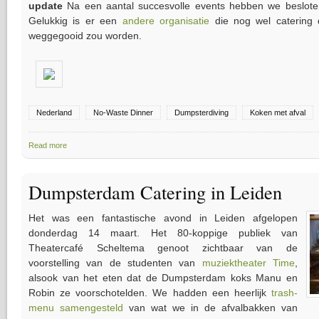
update
Na een aantal succesvolle events hebben we besloten 
Gelukkig is er een
andere organisatie
die nog wel catering 
weggegooid zou worden.
Nederland
No-Waste Dinner
Dumpsterdiving
Koken met afval
Read more
about Dumpsterdam Catering: Koken Met Afval
Dumpsterdam Catering in Leiden
Het was een fantastische avond in Leiden afgelopen
donderdag 14 maart. Het 80-koppige publiek van
Theatercafé Scheltema genoot zichtbaar van de
voorstelling van de studenten van
muziektheater Time
,
alsook van het eten dat de Dumpsterdam koks Manu en
Robin ze voorschotelden. We hadden een heerlijk
trash-
menu samengesteld
van wat we in de afvalbakken van