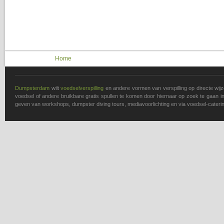
You are here
Home
Dumpsterdam
wilt
voedselverspilling
en andere vormen van verspilling op directe wi
voedsel of andere bruikbare gratis spullen te komen door hiernaar op zoek te gaan in 
geven van workshops, dumpster diving tours, mediavoorlichting en via voedsel-caterin