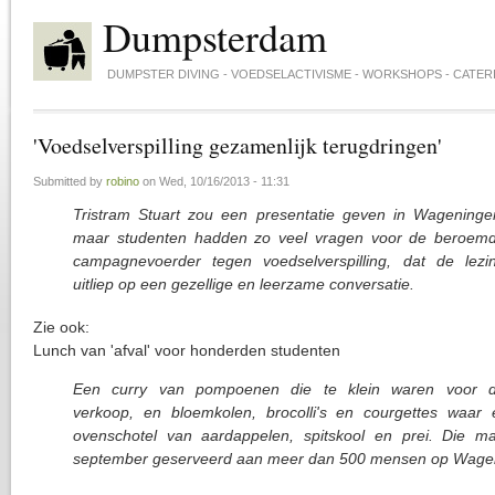
Skip to main content
Dumpsterdam
DUMPSTER DIVING - VOEDSELACTIVISME - WORKSHOPS - CATER
'Voedselverspilling gezamenlijk terugdringen'
Submitted by
robino
on
Wed, 10/16/2013 - 11:31
Tristram Stuart zou een presentatie geven in Wageninge
maar studenten hadden zo veel vragen voor de beroem
campagnevoerder tegen voedselverspilling, dat de lezi
uitliep op een gezellige en leerzame conversatie.
Zie ook:
Lunch van 'afval' voor honderden studenten
Een curry van pompoenen die te klein waren voor 
verkoop, en bloemkolen, brocolli's en courgettes waar
ovenschotel van aardappelen, spitskool en prei. Die ma
september geserveerd aan meer dan 500 mensen op Wag