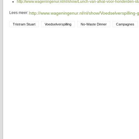
http://www.wageningenur.nl/nl/show/Lunch-van-afval-voor-honderden-stu
Lees meer:
http://www.wageningenur.nl/nl/show/Voedselverspilling-g
Tristram Stuart
Voedselverspilling
No-Waste Dinner
Campagnes